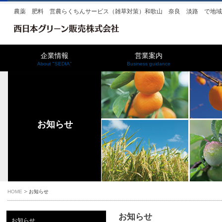
農薬 肥料 営農らくちんサービス（雑草対策）和歌山 奈良 淡路 で地
企業情報
営業案内
About "SEDIA"
Business guidance
お知らせ
HOME
お知らせ
お知らせ
お知らせ