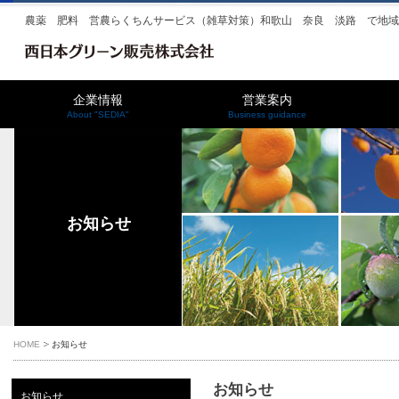
農薬 肥料 営農らくちんサービス（雑草対策）和歌山 奈良 淡路 で地
企業情報
営業案内
About "SEDIA"
Business guidance
お知らせ
HOME
お知らせ
お知らせ
お知らせ