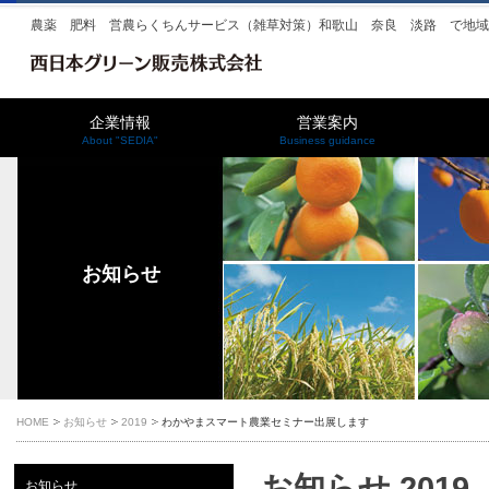
農薬 肥料 営農らくちんサービス（雑草対策）和歌山 奈良 淡路 で地
企業情報
営業案内
About "SEDIA"
Business guidance
お知らせ
HOME
お知らせ
2019
わかやまスマート農業セミナー出展します
お知らせ 2019
お知らせ