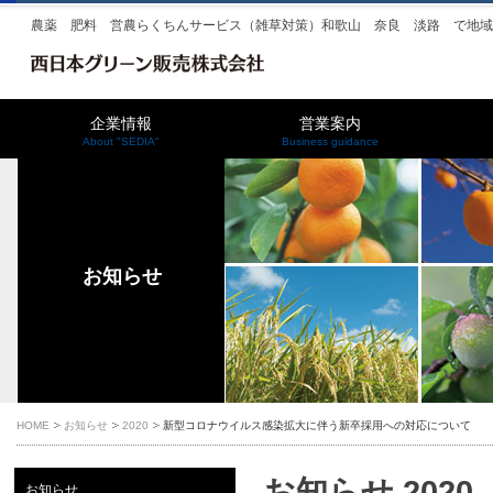
農薬 肥料 営農らくちんサービス（雑草対策）和歌山 奈良 淡路 で地
企業情報
営業案内
About "SEDIA"
Business guidance
お知らせ
HOME
お知らせ
2020
新型コロナウイルス感染拡大に伴う新卒採用への対応について
お知らせ 2020
お知らせ