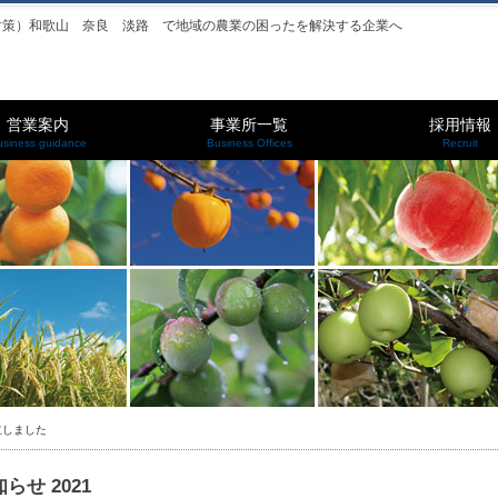
対策）和歌山 奈良 淡路 で地域の農業の困ったを解決する企業へ
営業案内
事業所一覧
採用情報
usiness guidance
Business Offices
Recruit
立しました
らせ 2021