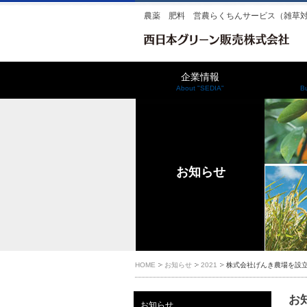
農薬 肥料 営農らくちんサービス（雑草
企業情報
About "SEDIA"
B
お知らせ
HOME
お知らせ
2021
株式会社げんき農場を設
お知
お知らせ